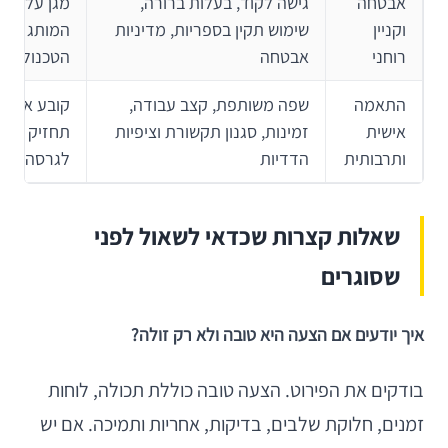
אבטחה
גישה לקוד, בעלות ברורה,
מגן על הנת
וקניין
שימוש תקין בספריות, מדיניות
המותג והע
רוחני
אבטחה
הטכנולוגית
התאמה
שפה משותפת, קצב עבודה,
קובע אם ה
אישית
זמינות, סגנון תקשורת וציפיות
תחזיק גם 
ותרבותית
הדדיות
לגרסה הרא
שאלות קצרות שכדאי לשאול לפני
שסוגרים
איך יודעים אם הצעה היא טובה ולא רק זולה?
בודקים את הפירוט. הצעה טובה כוללת תכולה, לוחות
זמנים, חלוקת שלבים, בדיקות, אחריות ותמיכה. אם יש