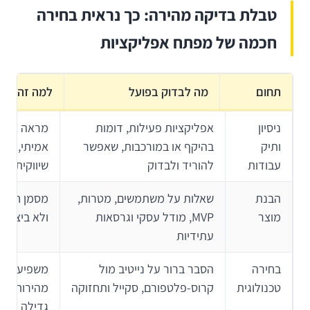
טבלת בדיקה מהירה: כך נראית בחירה
חכמה של מפתח אפליקציות
תחום
מה לבדוק בפועל
למה זה חשו
ניסיון
אפליקציות פעילות, דומות
מראה אם יש
ותיק
בהיקף או במורכבות, שאפשר
אמיתי, לא 
עבודות
להוריד ולבדוק
שיווקית
הבנת
שאלות על משתמשים, מטרות,
מסמן חשיב
מוצר
MVP, מודל עסקי וגרסאות
ולא ביצוע 
עתידיות
בחירה
הסבר ברור על נייטיב מול
משפיע על 
טכנולוגית
קרוס-פלטפורם, סקייל ותחזוקה
מהירות, ביצ
גדילה