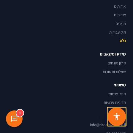
אודותינו
שירותים
מוצרים
תיק עבודות
בלוג
מידע ומשאבים
מילון מונחים
שאלות ותשובות
משפטי
תנאי שימוש
מדיניות פרטיות
1
יצירת קשר
info@dreamview.co.il