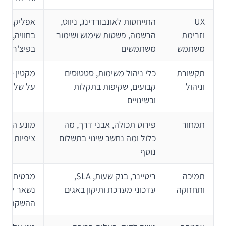
UX
התייחסות לאונבורדינג, ניווט,
אפליקציה 
וזרימת
הרשמה, פשטות שימוש ושימור
בחוויה, לא
משתמש
משתמשים
בפיצ'רים
תקשורת
כלי ניהול משימות, סטטוסים
מקטין סיכו
וניהול
קבועים, שקיפות בתקלות
על שליטה 
ובשינויים
תמחור
פירוט תכולה, אבני דרך, מה
מונע הפתעו
כלול ומה נחשב שינוי בתשלום
ציפיות מצי
נוסף
תמיכה
ריטיינר, בנק שעות, SLA,
מבטיח שהמ
ותחזוקה
עדכוני מערכת ותיקון באגים
נשאר לבד 
ההשקה