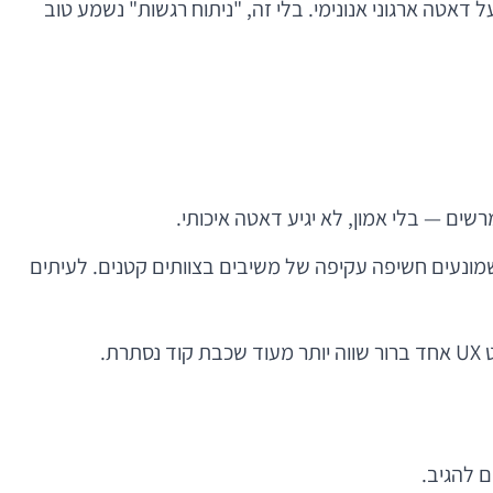
ים בתחום משתמשים יותר ויותר במודלים מותאמים לשפה המקומית, לעיתים תוך fine-tuning ייעודי על דאטה ארגוני אנונימי. בלי זה, "ניתוח רגשות" נשמע טוב
יתיים: הפרדה בין זהות לתוכן, הצפנה, בקרות גישה, ניהול הרשאות, audit logs, ומנגנונים שמונעים חשיפה עקיפה של משיבים בצוותים קטנים. לעיתים
.
 להגיב.