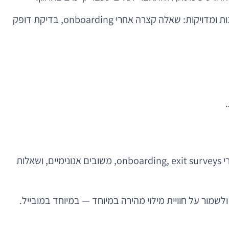
מבחינת משתמש, זה אפילו יותר דרמטי. במקום לבקש מעובד למלא טופס ארוך פעם בשנה, המוצר פוגש אותו בנקודות קטנות ומדויקות: שאלה קצרה אחרי onboarding, בדיקת דופק
הליבה היא מנוע סקרים חכם. לא רק טפסים, אלא מערכת שיודעת לנהל סוגים שונים של אינטראקציות: Pulse surveys, סקרי onboarding, exit surveys, משובים אנונימיים, ושאלות
לשמור על חוויית מילוי מהירה במיוחד — במיוחד במובייל.