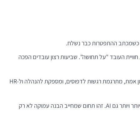
 כשמכתב ההתפטרות כבר נשלח.
חוויית העובד "על תחושה". שביעות רצון עובדים הפכה
כאן נכנסת לתמונה אפליקציית שביעות רצון עובדים. לא עוד שאלון שנתי גנרי, אלא פלטפורמה דינמית שמקשיבה לארגון בזמן אמת, מתרגמת רגשות לדפוסים, ומספקת להנהלה ול-HR
עבור קהילת הפיתוח, המוצר הזה יושב בדיוק בצומת המעניין: מובייל, Backend, אנליטיקה, אבטחת מידע, UX, אינטגרציות ויותר ויותר גם AI. זהו תחום שמחייב הבנה עמוקה לא רק