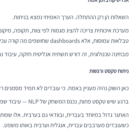
השאלות הן רק ההתחלה. הערך האמיתי נמצא בניתוח.
מערכת איכותית צריכה להציג מגמות לפי צוות, תקופה, מיקום, 
טבלאות עמוסות, אלא dashboards שחושפים מה קורה עכשיו.
מבחינה טכנולוגית, זה דורש תשתית אנליטית חזקה, עיבוד נתונים שוטף, ולעיתים גם ארכיטקטורת ata
ניתוח טקסט ורגשות
כאן השוק נהיה מעניין באמת. כי עובדים לא תמיד מסמנים ר
ברגע שיש טקסט פתוח, נכנס המשחק של NLP — עיבוד שפה טבעית. המטרה היא לזהות נושאים חוזרים, להבין סנטימנט, ולחלץ מתוך משפטים חופשיים תובנות שאפשר לעבוד איתן.
האתגר גדול במיוחד בעברית, ובוודאי גם בערבית. אלו שפות 
כשעובדים מערבבים עברית, אנגלית וערבית באותו משפט.