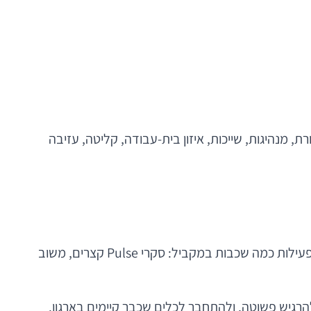
, מנהיגות, שייכות, איזון בית-עבודה, קליטה, עזיבה
הדור החדש של המוצרים בתחום HR Tech כבר לא מסתפק בשאלונים תקופתיים. כיום מדברים על פלטפורמות רציפות שמפעילות כמה שכבות במקביל: סקרי Pulse קצרים, משוב
הרגיש פשוטה, ולהתחבר לכלים שכבר קיימים בארגון.