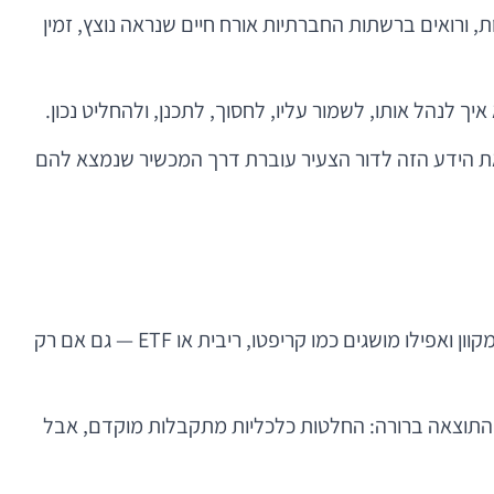
ומות על השקעות, ורואים ברשתות החברתיות אורח חיים שנראה נוצץ, זמין
נהל אותו, לשמור עליו, לחסוך, לתכנן, ולהחליט נכון.
נת 2026, יותר ויותר ברור שהדרך היעילה להעביר את הידע הזה לדור הצעיר עוברת דרך המכשיר שנמצא להם
צעירים של היום גדלים בתוך כלכלה דיגיטלית. הם מכירים מנויים חודשיים, קניות מתוך אפליקציות, כלכלת יוצרי תוכן, מסחר מקוון ואפילו מושגים כמו קריפטו, ריבית או ETF — גם אם רק
ן. התוצאה ברורה: החלטות כלכליות מתקבלות מוקדם, אבל