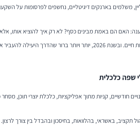
או 16 בני נוער כבר קונים אונליין, משלמים בארנקים דיגיטליים, נחשפים לפרס
אם הם באמת מבינים כסף? לא רק איך להוציא אותו, אלא איך ל
כאן בדיוק נכנס חינוך פיננסי. לא כמושג תיאורטי, אלא כמיומנות חיים. ובש
לי שפה כלכלית
ול תקציב, באשראי, בהלוואות, בחיסכון ובהבדל בין צורך לרצו