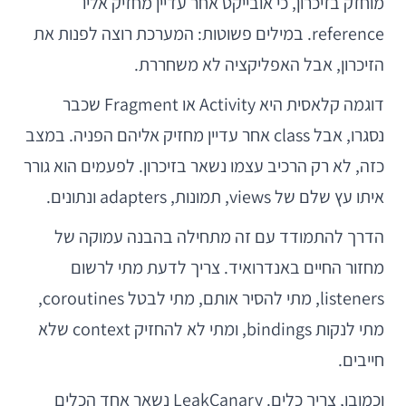
מוחזק בזיכרון, כי אובייקט אחר עדיין מחזיק אליו
reference. במילים פשוטות: המערכת רוצה לפנות את
הזיכרון, אבל האפליקציה לא משחררת.
דוגמה קלאסית היא Activity או Fragment שכבר
נסגרו, אבל class אחר עדיין מחזיק אליהם הפניה. במצב
כזה, לא רק הרכיב עצמו נשאר בזיכרון. לפעמים הוא גורר
איתו עץ שלם של views, תמונות, adapters ונתונים.
הדרך להתמודד עם זה מתחילה בהבנה עמוקה של
מחזור החיים באנדרואיד. צריך לדעת מתי לרשום
listeners, מתי להסיר אותם, מתי לבטל coroutines,
מתי לנקות bindings, ומתי לא להחזיק context שלא
חייבים.
וכמובן, צריך כלים. LeakCanary נשאר אחד הכלים