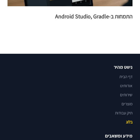
התמחות ב-Android Studio, Gradle
ת
ב
ניווט מהיר
דף הבית
אודותינו
שירותים
מוצרים
תיק עבודות
בלוג
מידע ומשאבים