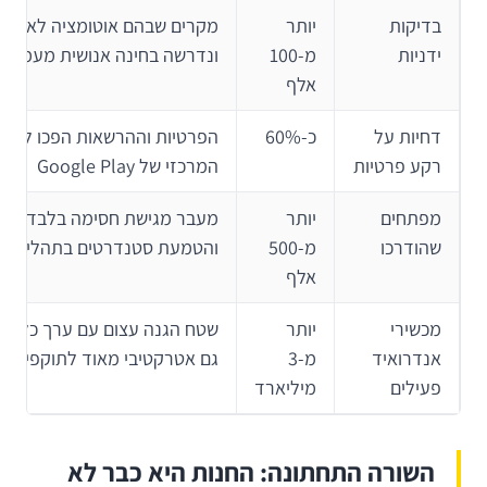
בדיקות
יותר
מקרים שבהם אוטומציה לא הס
ידניות
מ-100
ונדרשה בחינה אנושית מעמיקה
אלף
דחיות על
כ-60%
הפרטיות וההרשאות הפכו למוק
רקע פרטיות
המרכזי של Google Play
מפתחים
יותר
מעבר מגישת חסימה בלבד לגי
שהודרכו
מ-500
והטמעת סטנדרטים בתהליך הפ
אלף
מכשירי
יותר
שטח הגנה עצום עם ערך כלכלי ג
אנדרואיד
מ-3
גם אטרקטיבי מאוד לתוקפים
פעילים
מיליארד
השורה התחתונה: החנות היא כבר לא