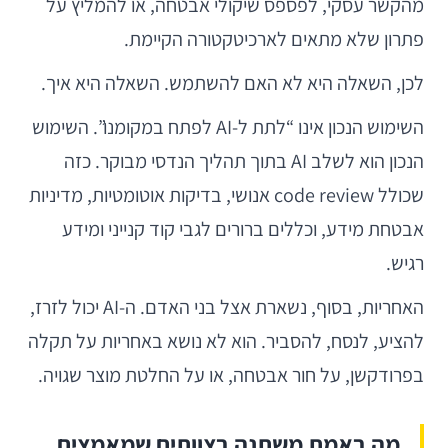
מהקשר עסקי, לפספס שיקולי אבטחה, או להמליץ על
פתרון שלא מתאים לארכיטקטורה הקיימת.
לכן, השאלה היא לא האם להשתמש. השאלה היא איך.
השימוש הנכון אינו “לתת ל-AI לפתח במקומנו”. השימוש
הנכון הוא לשלב AI בתוך תהליך הנדסי מבוקר. כזה
שכולל code review אנושי, בדיקות אוטומטיות, מדיניות
אבטחת מידע, וכללים ברורים לגבי קוד קנייני ומידע
רגיש.
האחריות, בסוף, נשארת אצל בני האדם. ה-AI יכול לזרז,
להציע, לנסח, להסביר. הוא לא נושא באחריות על תקלה
בפרודקשן, על חור אבטחה, או על החלטת מוצר שגויה.
מה באמת משתנה בצוותים שמאמצים