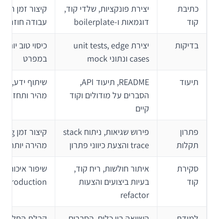
כתיבת
יצירת פונקציות, שלדי קוד,
קיצור זמן התח
קוד
דוגמאות ו-boilerplate
עבודה חוזרת
בדיקות
יצירת unit tests, edge
כיסוי טוב יותר 
cases ונתוני mock
במפרט
תיעוד
README, תיעוד API,
שיתוף
הסברים על מודולים וקוד
מהיר ותחזוקה 
קיים
פתרון
פירוש שגיאות, ניתוח stack
תקלות
trace והצעת כיווני פתרון
מהירה יותר
סקירת
איתור חולשות, ריח קוד,
שיפור איכות הק
קוד
בעיות ביצועים והצעות
production
refactor
למידת
השוואה בין כלים, הסברים
קבלת החלטות 