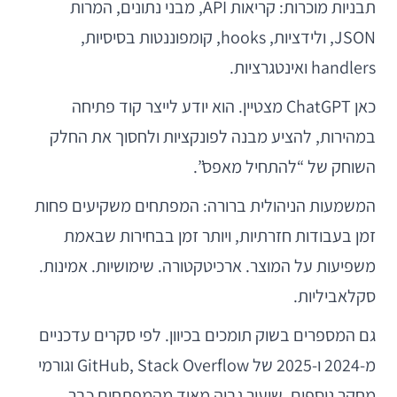
תבניות מוכרות: קריאות API, מבני נתונים, המרות
JSON, ולידציות, hooks, קומפוננטות בסיסיות,
handlers ואינטגרציות.
כאן ChatGPT מצטיין. הוא יודע לייצר קוד פתיחה
במהירות, להציע מבנה לפונקציות ולחסוך את החלק
השוחק של “להתחיל מאפס”.
המשמעות הניהולית ברורה: המפתחים משקיעים פחות
זמן בעבודות חזרתיות, ויותר זמן בבחירות שבאמת
משפיעות על המוצר. ארכיטקטורה. שימושיות. אמינות.
סקלאביליות.
גם המספרים בשוק תומכים בכיוון. לפי סקרים עדכניים
מ-2024 ו-2025 של GitHub, Stack Overflow וגורמי
מחקר נוספים, שיעור גבוה מאוד מהמפתחים כבר