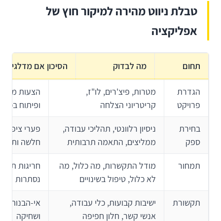
טבלת ניווט מהירה למיקור חוץ של
אפליקציה
תחום
מה לבדוק
הסיכון אם מדלגים
הגדרת
מטרות, פיצ'רים, לו"ז,
הצעות מחיר 
פרויקט
קריטריוני הצלחה
ופיתוח בכיוון
בחירת
ניסיון רלוונטי, תהליכי עבודה,
פערי ציפיות
ספק
ממליצים, התאמה תרבותית
חלשה ותוצאה
תמחור
מודל התקשרות, מה כלול, מה
חריגות תקציב
לא כלול, טיפול בשינויים
נסתרות
תקשורת
ישיבות קבועות, כלי עבודה,
אי-הבנות, עי
אנשי קשר, חלון חפיפה
ושחיקה