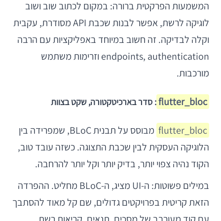
המשמעות הפרקטית ברורה: במקום לכתוב שוב ושוב
לוגיקה לרשת, אפשר לבנות שכבת API מסודרת, עקבית
וקלה לבדיקה. זה חשוב במיוחד באפליקציות עם הרבה
endpoints, authentication וזרימות משתמש
מורכבות.
flutter_bloc
: סדר בארכיטקטורה, שקט בצוות
flutter_bloc
מבוסס על תבנית BLoC, שמפרידה בין
הלוגיקה העסקית לבין שכבת התצוגה. כשזה עובד טוב,
הקוד נהיה צפוי יותר, בדיק יותר וקל יותר להרחבה.
במילים פשוטות: ה-UI מציג, ה-BLoC מחליט. ההפרדה
הזאת קריטית בפרויקטים גדולים, שם קל מאוד להסתבך
עם קוד מעורבב של מסכים, תנאים, קריאות רשת