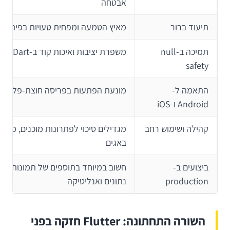
אבטחה
תיעוד ברור
מאיץ הטמעה ומפחית טעויות בפיתוח
תמיכה ב-null
משפרת יציבות ואיכות קוד ב-Dart מודרני
safety
התאמה ל-
מונעת הפתעות בפריסה חוצת-פלטפו
Android ו-iOS
קהילה ושימוש רחב
מגדילים סיכוי לפתרונות מוכנים, מדריכ
באגים
ביצועים ב-
חשוב במיוחד בתוספים של תמונות, רש
production
נתונים ואנליטיקה
השורה התחתונה: Flutter חזקה בפני