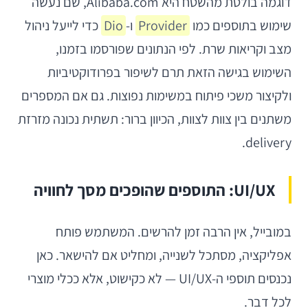
דוגמה בולטת מהשטח היא Alibaba.com, שם נעשה
שימוש בתוספים כמו
Provider
ו-
Dio
כדי לייעל ניהול
מצב וקריאות שרת. לפי הנתונים שפורסמו בזמנו,
השימוש בגישה הזאת תרם לשיפור בפרודוקטיביות
ולקיצור משכי פיתוח במשימות נפוצות. גם אם המספרים
משתנים בין צוות לצוות, הכיוון ברור: תשתית נכונה מזרזת
delivery.
UI/UX: התוספים שהופכים מסך לחוויה
במובייל, אין הרבה זמן להרשים. המשתמש פותח
אפליקציה, מסתכל לשנייה, ומחליט אם להישאר. כאן
נכנסים תוספי ה-UI/UX — לא כקישוט, אלא ככלי מוצרי
לכל דבר.