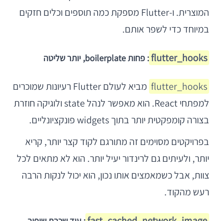
המוצרית. ו-Flutter מספקת כמה תוספים וכלים חזקים
במיוחד כדי לשפר אותם.
flutter_hooks
: פחות boilerplate, יותר שליטה
flutter_hooks
מביא לעולם Flutter רעיונות שמוכרים
למפתחי React. הוא מאפשר לנהל state ולוגיקה חוזרת
בצורה קומפקטית יותר בתוך widgets פונקציונליים.
בפרויקטים מסוימים זה מתורגם לקוד קצר יותר, קריא
יותר, ולעיתים גם לרינדור יעיל יותר. הוא לא מתאים לכל
צוות, אבל כשמאמצים אותו נכון, הוא יכול לנקות הרבה
רעש מהקוד.
fast_cached_network_image
: עוד שכבת שיפור