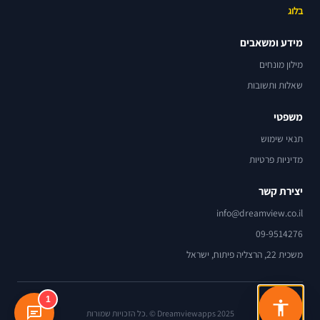
בלוג
מידע ומשאבים
מילון מונחים
שאלות ותשובות
משפטי
תנאי שימוש
מדיניות פרטיות
יצירת קשר
info@dreamview.co.il
09-9514276
משכית 22, הרצליה פיתוח, ישראל
1
Dreamviewapps 2025 © .כל הזכויות שמורות