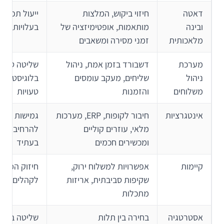
דאטה
חיזוי ביקוש, המלצות
ייעול תפעולי
ובינה
מותאמות, אופטימיזציה של
בעלויות, שיפ
מלאכותית
זמני מסירה ומשאבים
מערכת
דשבורד בזמן אמת, ניהול
שליטה טובה 
ניהול
שליחים, מעקב עומסים
בלוגיסטיקה 
משלוחים
והזמנות
טעויות
אינטגרציות
חיבור לקופות, ERP, מערכות
גמישות לצמי
מלאי, עוזרים קוליים
להרחיב את 
ומכשירים חכמים
בעתיד
קיימות
אפשרויות למשלוח ירוק,
חיזוק המותג
שקיפות סביבתית, אריזות
לקהלים ערכי
מתכלות
אסטרטגיה
בחירה בין תלות
שליטה בדאט