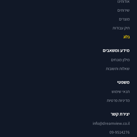
אודותינו
שירותים
מוצרים
תיק עבודות
בלוג
מידע ומשאבים
מילון מונחים
שאלות ותשובות
משפטי
תנאי שימוש
מדיניות פרטיות
יצירת קשר
info@dreamview.co.il
09-9514276