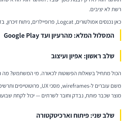
רשת לא יציבים.
כאן נכנסים אמולטורים, Logcat, פרופיילרים, ניתוח זיכרון, בדיקות ביצועים ומערך Build מסודר לגרסאות Debug, Beta ו-Release.
המסלול המלא: מהרעיון ועד Google Play
שלב ראשון: אפיון ועיצוב
הכול מתחיל בשאלות הפשוטות לכאורה. מי המשתמש? מה הוא
משם עוברים ל-wireframes,
מוצר שכבר פותח, נבדק וחובר לשרתים — יכול לקחת שבועו
שלב שני: פיתוח וארכיטקטורה