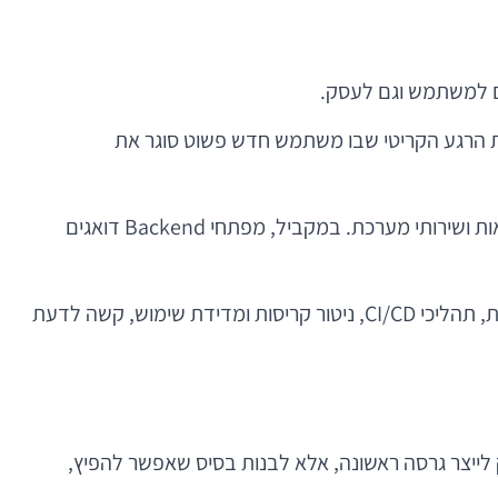
גם למשתמש וגם לעסק.
וע את הרגע הקריטי שבו משתמש חדש פשוט סוגר את
מפתחי אנדרואיד מטפלים בצד של המכשיר: מסכים, לוגיקה, הרשאות, ביצועים, זיכרון, אינטגרציה עם מצלמה, מיקום, התראות ושירותי מערכת. במקביל, מפתחי Backend דואגים
ואז מגיעים השחקנים שפחות רואים בפרונט, אבל בלעדיהם אין מוצר אמיתי: QA, DevOps ולעיתים גם אנליסטים. בלי בדיקות, תהליכי CI/CD, ניטור קריסות ומדידת שימוש, קשה לדעת
ייצר גרסה ראשונה, אלא לבנות בסיס שאפשר להפיץ,