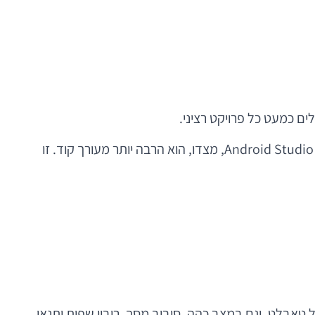
ה-SDK כולל את הספריות, כלי הבנייה, ה-API, האמולטורים והרכיבים שמאפשרים לאפליקציה לעבוד מול מערכת ההפעלה. Android Studio, מצדו, הוא הרבה יותר מעורך קוד. זו
בד. האתגר הוא לוודא שהוא עובד גם על מכשיר ביניים בן שנתיים, גם על Pixel חדש, גם על טאבלט, וגם במצב כהה, סיבוב מסך, ריבוי שפות ותנאי