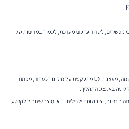
.
י מכשירים, לשרוד עדכוני מערכת, לעמוד במדיניות של
תמונה מוכרת כמעט בכל צוות: במסך אחד פתוח Figma, במסך אחר Android Studio. מנהל מוצר מחדד את זרימת ההרשמה, מעצבת UX מתעקשת על מיקום הכפתור, מפתח
היה זריזה, יציבה וסקיילבילית — או מוצר שיתחיל לקרטע