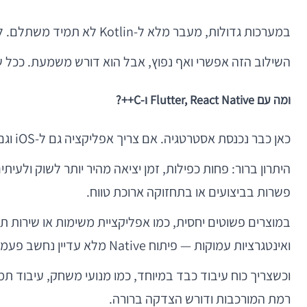
במערכות גדולות, מעבר מלא ל-Kotlin לא תמיד משתלם. לעיתים נכון יותר להמשיך לתחזק את הקוד הוותיק ב-Java, ולפתח רכיבים חדשים ב-Kotlin.
השילוב הזה אפשרי ואף נפוץ, אבל הוא דורש משמעת. ככל שה
ומה עם Flutter, React Native ו-C++?
כאן כבר נכנסת אסטרטגיה. אם צריך אפליקציה גם ל-iOS וגם לאנדרואיד מאותו בסיס קוד, פתרונות Cross-Platform כמו Flutter ו-React Native נכנסים לתמונה.
היתרון ברור: פחות כפילות, זמן יציאה מהיר יותר לשוק ולעית
פשרות בביצועים או בתחזוקה ארוכת טווח.
במוצרים פשוטים יחסית, כמו אפליקציית משימות או שירות תו
ואינטגרציות עמוקות — פיתוח Native מלא עדיין נחשב פעמים רבות למסלול הבטוח והמדויק יותר.
רמת המורכבות ודורש הצדקה ברורה.