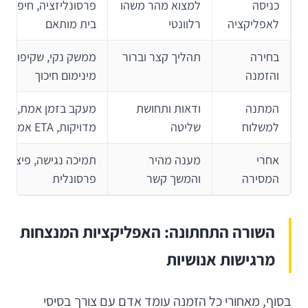
כניסה
למצוא מהר משהו
פרסונליזציה, חיפוש 
לאפליקציה
רלוונטי
בית מותאם
בחירה
תהליך קצר וברור
ממשק נקי, שקיפות מח
והזמנה
מינימום חיכוך
המתנה
ודאות ותחושת
מעקב בזמן אמת, הת
למשלוח
שליטה
מדויקות, ETA אמין
אחרי
מענה מהיר
תמיכה נגישה, פיצוי ח
המסירה
והמשך קשר
פרסונלית
השורה התחתונה: האפליקציות המנצחות
מרגישות אנושיות
בסוף, מאחורי כל הזמנה עומד אדם עם צורך בסיסי