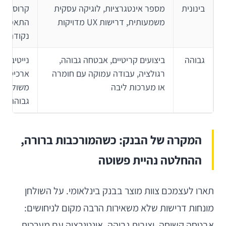
בינונית
מספר אינטגרציות, לוגיקה עסקית
קרוס-פל
משמעותית, דרישות UX מדויקות
התאמות נ
נקודתיות
גבוהה
ביצועים קריטיים, אבטחה גבוהה,
נייטיב מל
רגולציה, עבודה עמוקה עם חומרה
ארכיטקט
או מערכות ליבה
משולבת ב
גבוהה
המקרה של הבנק: כשהמורכבות ברורה,
ההחלטה נהיית פשוטה
תארו לעצמכם צוות מוצר בבנק בינלאומי. על השולחן
מונחות דרישות שלא משאירות הרבה מקום לניחושים:
אבטחה קשיחה, יציבות גבוהה, אינטגרציה עם מערכות