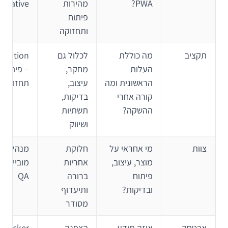
PWA?
מהירות
Native
פיתוח
ותחזוקה
תקציב
מה כוללת
לכלול גם
ditation
העלות
מחקר,
– פיתוח 
הראשונית ומה
עיצוב,
תחזוקה ח
קורה אחרי
בדיקות,
ההשקה?
תשתיות
ושיווק
צוות
מי אחראי על
חלוקת
מוצר, עיצוב,
אחריות
מו
פיתוח
ברורה
QA
ובדיקות?
ותיעדוף
מסודר
אבטחה
איזה מידע
הצפנה,