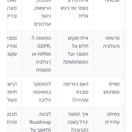
נשמר ומי ניגש
הרשאות,
מערך אב
אליו?
ניטור
ובדיקות 
ועדכונים
פרטיות
אילו חוקים
התאמה ל-
מסכי הסכ
ורגולציה
חלים על
GDPR,
ומדיניות
המוצר ועל
HIPAA או
שקופה
המשתמשים?
רגולציה
מקומית
חוויית
האם הזרימה
להתמקד
הרשמה ק
משתמש
מובנת
במשימות
חיפוש מה
ומהירה?
הליבה
פעולה בר
צמיחה
איך המוצר
לבנות
תכנון גר
עתידית
יגדל בשנה
Roadmap
והרחבת א
הקרובה?
ולחשוב על