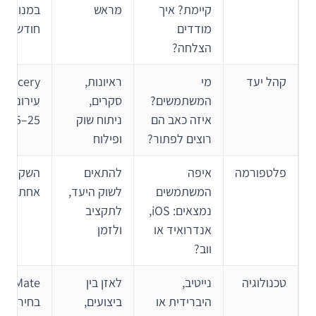
קיימת? איך
מראש
מודדים
חודשים
הצלחה?
קהל יעד
מי
ראיונות,
המשתמשים?
סקרים,
עירוני עס
איזה כאב הם
ניתוח שוק
25–45
רוצים לפתור?
ופילוח
פלטפורמה
איפה
להתאים
השקה בפ
המשתמשים
לשוק היעד,
אחת לפנ
נמצאים: iOS,
לתקציב
אנדרואיד או
ולזמן
ווב?
טכנולוגיה
נייטיב,
לאזן בין
היברידית או
ביצועים,